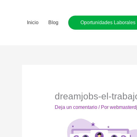
Ir
al
contenido
Inicio
Blog
Oportunidades Laborales
dreamjobs-el-trabaj
Deja un comentario
/ Por
webmasterd