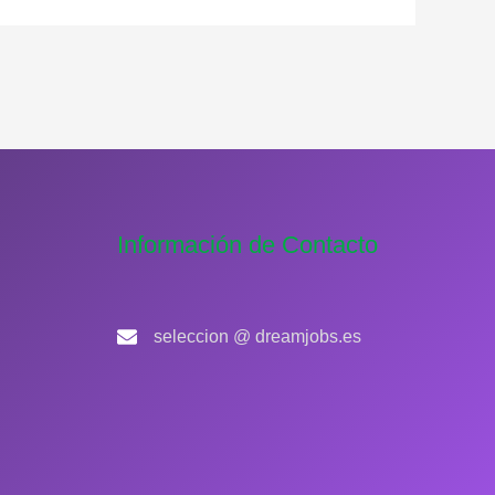
Información de Contacto
seleccion @ dreamjobs.es